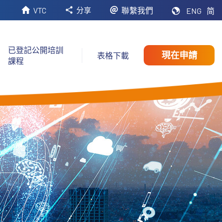
VTC
聯繫我們
分享
ENG
简
已登記公開培訓
現在申請
表格下載
課程