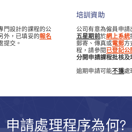
培訓資助
專門設計的課程的公
公司有意為僱員申請
另外，已填妥的
報名
五星期前
於
網上系統
處提交。
郵寄、傳真或
電郵
方
程，請參閱
已登記公
分開申請課程批核及
逾期申請可能
不獲
處
申請處理程序為何?