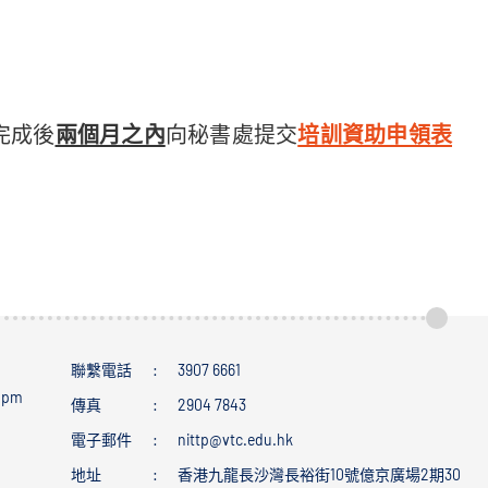
完成後
兩個月之內
向秘書處提交
培訓資助申領表
聯繫電話
3907 6661
0 pm
傳真
2904 7843
電子郵件
nittp@vtc.edu.hk
地址
香港九龍長沙灣長裕街10號億京廣場2期30