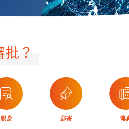
審批？
親身
郵寄
傳