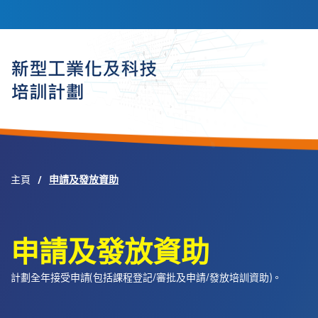
跳
轉
到
主
要
內
容
主頁
申請及發放資助
申請及發放資助
計劃全年接受申請(包括課程登記/審批及申請/發放培訓資助)。