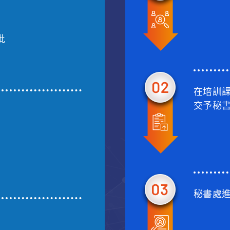
批
在培訓
交予秘
秘書處